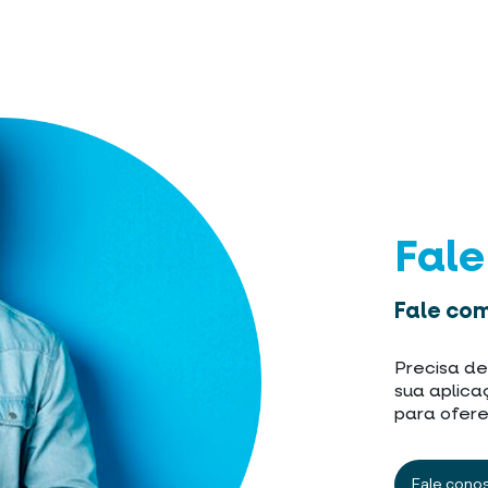
Fal
Fale com
Precisa de
sua aplica
para ofere
Fale cono