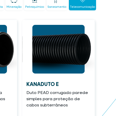
ria
Mineração
Petroquímico
Saneamento
Telecomunicação
KANADUTO E
a
Duto PEAD corrugado parede
uos
simples para proteção de
cabos subterrâneos