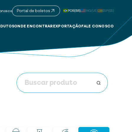
Portal de boletos
POR(BR)
ING(US)
ESP(ES)
onosco
DUTOS
ONDE ENCONTRAR
EXPORTAÇÃO
FALE CONOSCO