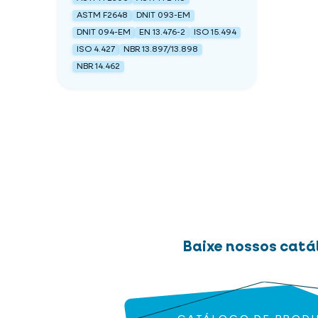
ASTM F2648
DNIT 093-EM
DNIT 094-EM
EN 13.476-2
ISO 15.494
ISO 4.427
NBR 13.897/13.898
NBR 14.462
Baixe nossos catá