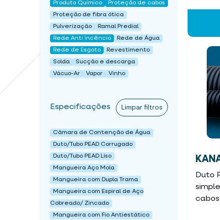
Produto Químico
Proteção de cabos
Proteção de fibra ótica
Pulverização
Ramal Predial
Rede Anti Incêncio
Rede de Água
Rede de Esgoto
Revestimento
Solda
Sucção e descarga
Vácuo-Ar
Vapor
Vinho
Especificações
Limpar filtros
Câmara de Contenção de Água
Duto/Tubo PEAD Corrugado
Duto/Tubo PEAD Liso
KAN
Mangueira Aço Mola
Duto 
Mangueira com Dupla Trama
simpl
Mangueira com Espiral de Aço
cabos
Cobreado/ Zincado
Mangueira com Fio Antiestático