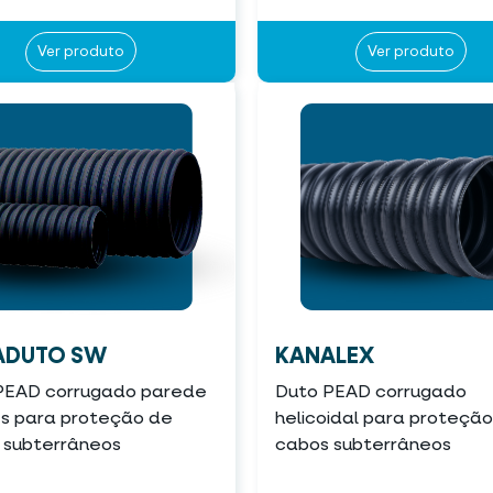
Ver produto
Ver produto
ADUTO SW
KANALEX
PEAD corrugado parede
Duto PEAD corrugado
es para proteção de
helicoidal para proteçã
 subterrâneos
cabos subterrâneos