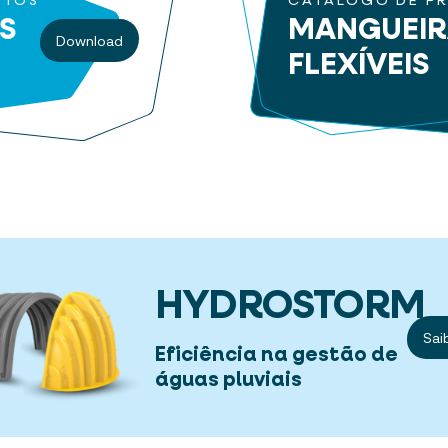
UTOS
CATÁLOGO DE P
S
MANGUEI
Download
FLEXÍVEIS
HYDROSTORM
Sai
Eficiência na gestão de
águas pluviais