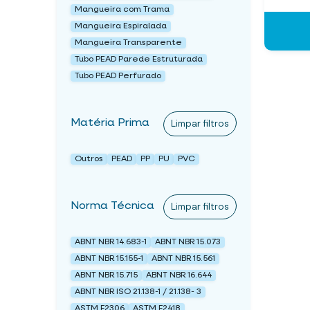
Mangueira com Trama
Mangueira Espiralada
Mangueira Transparente
Tubo PEAD Parede Estruturada
Tubo PEAD Perfurado
Matéria Prima
Limpar filtros
Outros
PEAD
PP
PU
PVC
Norma Técnica
Limpar filtros
ABNT NBR 14.683-1
ABNT NBR 15.073
ABNT NBR 15.155-1
ABNT NBR 15.561
ABNT NBR 15.715
ABNT NBR 16.644
ABNT NBR ISO 21.138-1 / 21.138- 3
ASTM F2306
ASTM F2418