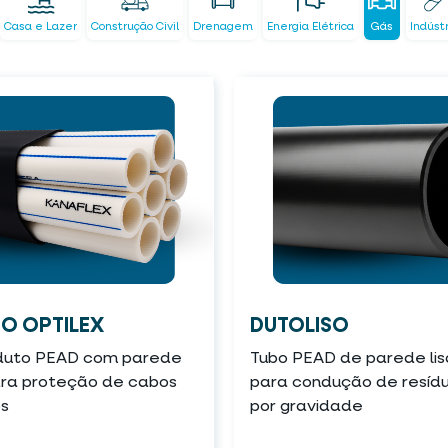
Casa e Lazer
Construção Civil
Drenagem
Energia Elétrica
Gás
Indúst
O OPTILEX
DUTOLISO
duto PEAD com parede
Tubo PEAD de parede lis
para proteção de cabos
para condução de resíd
os
por gravidade