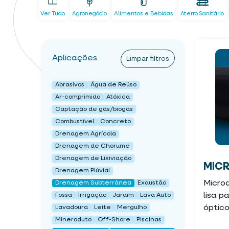
Ver Tudo
Agronegócio
Alimentos e Bebidas
Aterro Sanitário
Aplicações
Limpar filtros
Abrasivos
Água de Reúso
Ar-comprimido
Atóxica
Captação de gás/biogás
Combustível
Concreto
Drenagem Agrícola
Drenagem de Chorume
Drenagem de Lixiviação
MICR
Drenagem Plúvial
Micro
Drenagem Subterrânea
Exaustão
lisa 
Fossa
Irrigação
Jardim
Lava Auto
óptic
Lavadoura
Leite
Mergulho
Mineroduto
Off-Shore
Piscinas