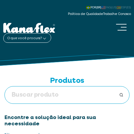
POR(BR)
ING(US)
ESP(ES)
Política de Qualidade
Trabalhe Conosco
O que você procura?
Produtos
Encontre a solução ideal para sua
necessidade