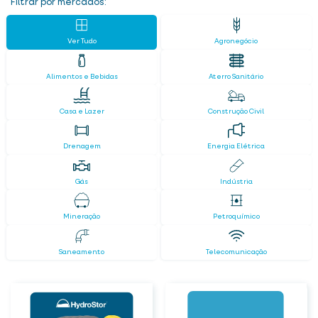
Filtrar por mercados:
Ver Tudo
Agronegócio
Alimentos e Bebidas
Aterro Sanitário
Casa e Lazer
Construção Civil
Drenagem
Energia Elétrica
Gás
Indústria
Mineração
Petroquímico
Saneamento
Telecomunicação