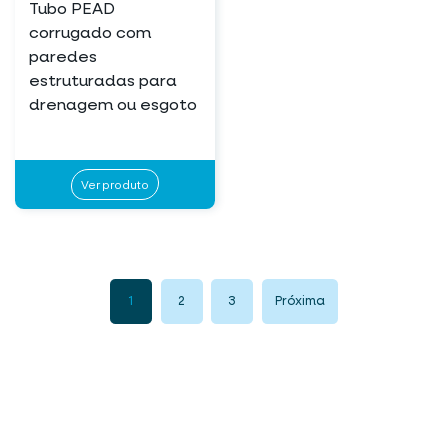
Tubo PEAD
corrugado com
paredes
estruturadas para
drenagem ou esgoto
Ver produto
1
2
3
Próxima