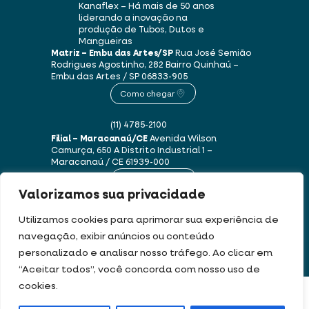
Kanaflex – Há mais de 50 anos
liderando a inovação na
produção de Tubos, Dutos e
Mangueiras
Matriz – Embu das Artes/SP
Rua José Semião
Rodrigues Agostinho, 282
Bairro Quinhaú –
Embu das Artes / SP
06833-905
Como chegar
(11) 4785-2100
Filial – Maracanaú/CE
Avenida Wilson
Camurça, 650 A
Distrito Industrial 1 –
Maracanaú / CE
61939-000
Como chegar
Valorizamos sua privacidade
(85) 3250-1235
Utilizamos cookies para aprimorar sua experiência de
navegação, exibir anúncios ou conteúdo
personalizado e analisar nosso tráfego. Ao clicar em
Este site usa cookies e dados pessoais de acordo com os nossos
Termos de Uso e
“Aceitar todos”, você concorda com nosso uso de
Política de Privacidade
.
cookies.
FILTRAR PRODUTOS
DEV & DESIGN BY: