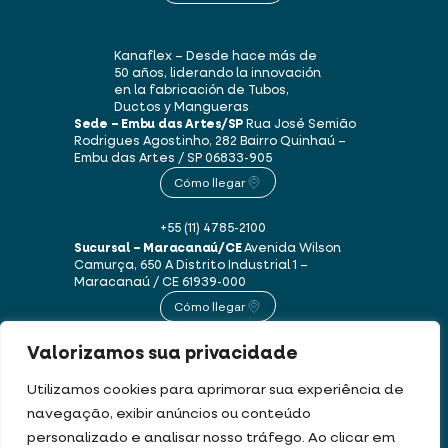
Kanaflex – Desde hace más de
50 años, liderando la innovación
en la fabricación de Tubos,
Ductos y Mangueras
Sede – Embu das Artes/SP
Rua José Semião
Rodrigues Agostinho, 282
Bairro Quinhaú –
Embu das Artes / SP
06833-905
Cómo llegar
+55 (11) 4785-2100
Sucursal – Maracanaú/CE
Avenida Wilson
Camurça, 650 A
Distrito Industrial 1 –
Maracanaú / CE
61939-000
Cómo llegar
Valorizamos sua privacidade
+55 (85) 3250-1235
Utilizamos cookies para aprimorar sua experiência de
navegação, exibir anúncios ou conteúdo
Este sitio web utiliza cookies y datos personales de acuerdo con nuestros
personalizado e analisar nosso tráfego. Ao clicar em