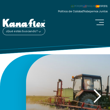
POR(BR)
ING(US)
ESP(ES)
Política de Calidad
Trabajemos Juntos
¿Qué estás buscando?