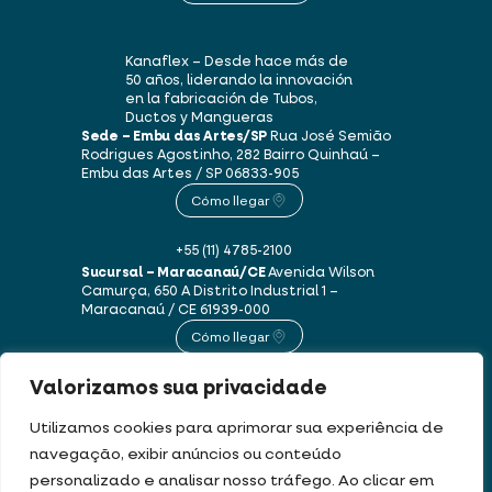
Kanaflex – Desde hace más de
50 años, liderando la innovación
en la fabricación de Tubos,
Ductos y Mangueras
Sede – Embu das Artes/SP
Rua José Semião
Rodrigues Agostinho, 282
Bairro Quinhaú –
Embu das Artes / SP
06833-905
Cómo llegar
+55 (11) 4785-2100
Sucursal – Maracanaú/CE
Avenida Wilson
Camurça, 650 A
Distrito Industrial 1 –
Maracanaú / CE
61939-000
Cómo llegar
Valorizamos sua privacidade
+55 (85) 3250-1235
Utilizamos cookies para aprimorar sua experiência de
navegação, exibir anúncios ou conteúdo
Este sitio web utiliza cookies y datos personales de acuerdo con nuestros
personalizado e analisar nosso tráfego. Ao clicar em