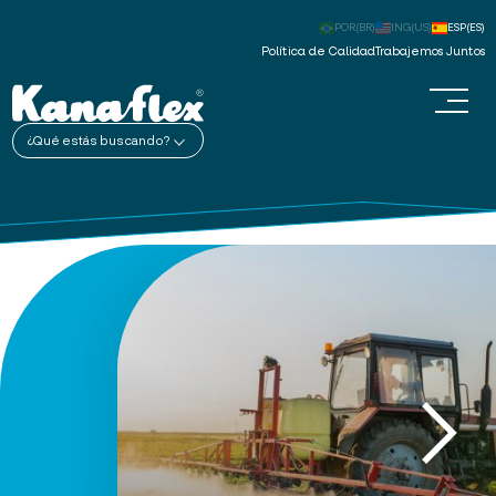
POR(BR)
ING(US)
ESP(ES)
Política de Calidad
Trabajemos Juntos
¿Qué estás buscando?