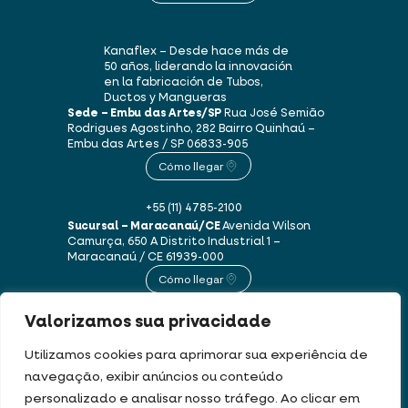
Kanaflex – Desde hace más de
50 años, liderando la innovación
en la fabricación de Tubos,
Ductos y Mangueras
Sede – Embu das Artes/SP
Rua José Semião
Rodrigues Agostinho, 282
Bairro Quinhaú –
Embu das Artes / SP
06833-905
Cómo llegar
+55 (11) 4785-2100
Sucursal – Maracanaú/CE
Avenida Wilson
Camurça, 650 A
Distrito Industrial 1 –
Maracanaú / CE
61939-000
Cómo llegar
Valorizamos sua privacidade
+55 (85) 3250-1235
Utilizamos cookies para aprimorar sua experiência de
navegação, exibir anúncios ou conteúdo
Este sitio web utiliza cookies y datos personales de acuerdo con nuestros
personalizado e analisar nosso tráfego. Ao clicar em