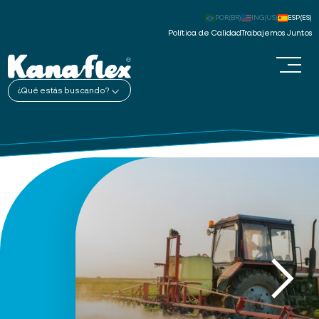
POR(BR)
ING(US)
ESP(ES)
Política de Calidad
Trabajemos Juntos
¿Qué estás buscando?