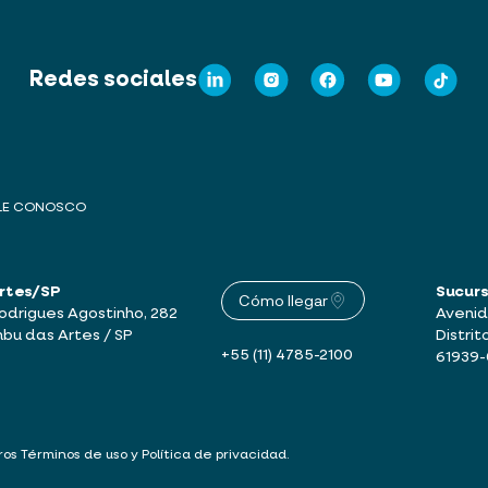
Redes sociales
LE CONOSCO
Artes/SP
Sucur
Cómo llegar
drigues Agostinho, 282
Avenid
mbu das Artes / SP
Distrit
+55 (11) 4785-2100
61939
tros
Términos de uso y Política de privacidad
.