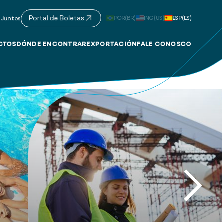
Portal de Boletas
POR(BR)
ING(US)
ESP(ES)
 Juntos
CTOS
DÓNDE ENCONTRAR
EXPORTACIÓN
FALE CONOSCO