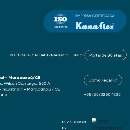
Portal de Boletas
POLÍTICA DE CALIDAD
TRABAJEMOS JUNTOS
sal – Maracanaú/CE
Cómo llegar
a Wilson Camurça, 650 A
o Industrial 1 – Maracanaú / CE
+55 (85) 3250-1235
-000
DEV & DESIGN
BY: