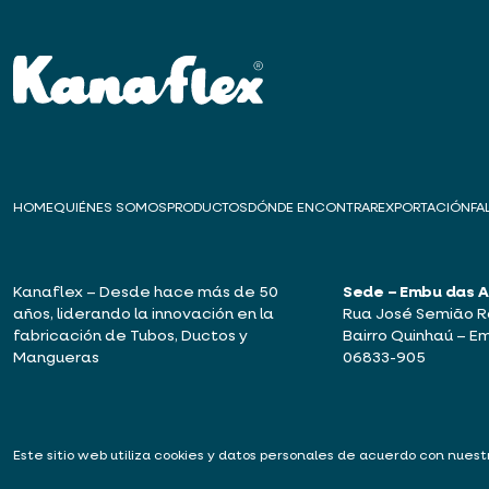
HOME
QUIÉNES SOMOS
PRODUCTOS
DÓNDE ENCONTRAR
EXPORTACIÓN
FA
Kanaflex – Desde hace más de 50
Sede – Embu das 
años, liderando la innovación en la
Rua José Semião Ro
fabricación de Tubos, Ductos y
Bairro Quinhaú – E
Mangueras
06833-905
Este sitio web utiliza cookies y datos personales de acuerdo con nues