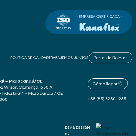
Portal de Boletas
POLÍTICA DE CALIDAD
TRABAJEMOS JUNTOS
sal – Maracanaú/CE
Cómo llegar
a Wilson Camurça, 650 A
o Industrial 1 – Maracanaú / CE
+55 (85) 3250-1235
-000
DEV & DESIGN
BY: