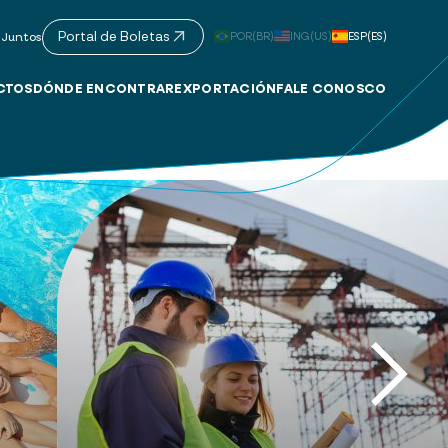
Portal de Boletas
POR(BR)
ING(US)
ESP(ES)
 Juntos
CTOS
DÓNDE ENCONTRAR
EXPORTACIÓN
FALE CONOSCO