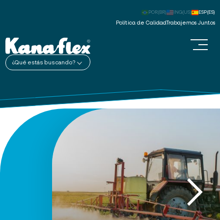
POR(BR)
ING(US)
ESP(ES)
Política de Calidad
Trabajemos Juntos
¿Qué estás buscando?