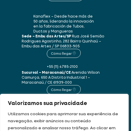
Kanaflex – Desde hace más de
50 años, liderando la innovación
en la fabricación de Tubos,
Ductos y Mangueras
Sede – Embu das Artes/SP
Rua José Semião
Rodrigues Agostinho, 282
Bairro Quinhaú –
Embu das Artes / SP
06833-905
Cómo llegar
+55 (11) 4785-2100
Sucursal – Maracanaú/CE
Avenida Wilson
Camurça, 650 A
Distrito Industrial 1 –
Maracanaú / CE
61939-000
Cómo llegar
Valorizamos sua privacidade
+55 (85) 3250-1235
Utilizamos cookies para aprimorar sua experiência de
navegação, exibir anúncios ou conteúdo
Este sitio web utiliza cookies y datos personales de acuerdo con nuestros
personalizado e analisar nosso tráfego. Ao clicar em