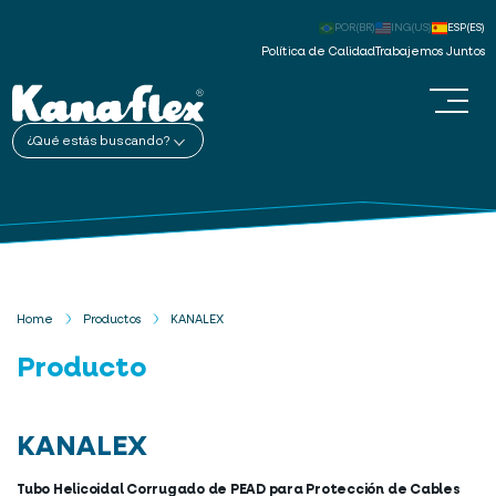
POR(BR)
ING(US)
ESP(ES)
Política de Calidad
Trabajemos Juntos
¿Qué estás buscando?
Home
Productos
KANALEX
Producto
KANALEX
Tubo Helicoidal Corrugado de PEAD para Protección de Cables