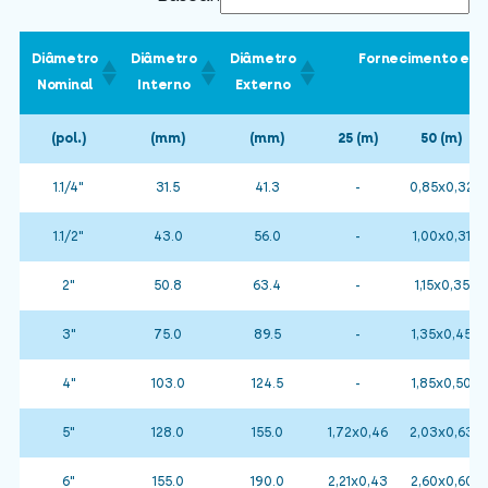
Diâmetro
Diâmetro
Diâmetro
Fornecimento em 
Nominal
Interno
Externo
(pol.)
(mm)
(mm)
25 (m)
50 (m)
1.1/4"
31.5
41.3
-
0,85x0,32
1.1/2"
43.0
56.0
-
1,00x0,31
2"
50.8
63.4
-
1,15x0,35
3"
75.0
89.5
-
1,35x0,45
4"
103.0
124.5
-
1,85x0,50
5"
128.0
155.0
1,72x0,46
2,03x0,63
6"
155.0
190.0
2,21x0,43
2,60x0,60