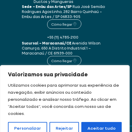
Ductos y Mangueras
Sede – Embu das Artes/SP
Rua José Semião
Rodrigues Agostinho, 282
Bairro Quinhaú –
Embu das Artes / SP
06833-905
Cómo llegar
+55 (11) 4785-2100
Sucursal – Maracanaú/CE
Avenida Wilson
Camurça, 650 A
Distrito Industrial 1 –
Maracanaú / CE
61939-000
Cómo llegar
Valorizamos sua privacidade
+55 (85) 3250-1235
Utilizamos cookies para aprimorar sua experiência de
navegação, exibir anúncios ou conteúdo
Este sitio web utiliza cookies y datos personales de acuerdo con nuestros
personalizado e analisar nosso tráfego. Ao clicar em
Términos de uso y Política de privacidad
.
“Aceitar todos”, você concorda com nosso uso de
cookies.
DEV & DESIGN BY:
Personalizar
Rejeitar
Aceitar tudo