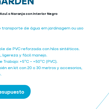
GARDEN
 Azul o Naranja con Interior Negro
o transporte de água em jardinagem ou uso
le de PVC reforzada con hilos sintéticos.
d, ligereza y fácil manejo.
 Trabajo: +5ºC ~ +50ºC (PVC).
ién en kit con 20 o 30 metros y accesorios,
.
resupuesto