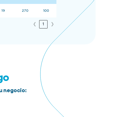
19
270
100
❮
1
❯
go
u negocio: