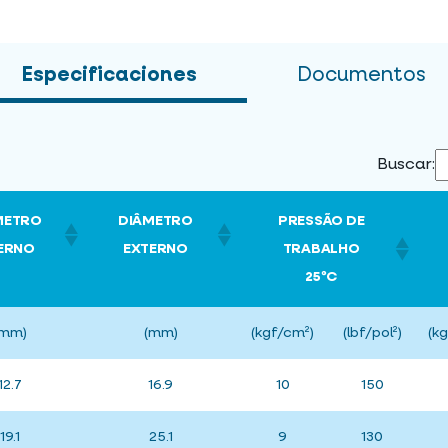
Especificaciones
Documentos
Buscar:
METRO
DIÂMETRO
PRESSÃO DE
ERNO
EXTERNO
TRABALHO
25ºC
(mm)
(mm)
(kgf/cm²)
(lbf/pol²)
(k
12.7
16.9
10
150
19.1
25.1
9
130