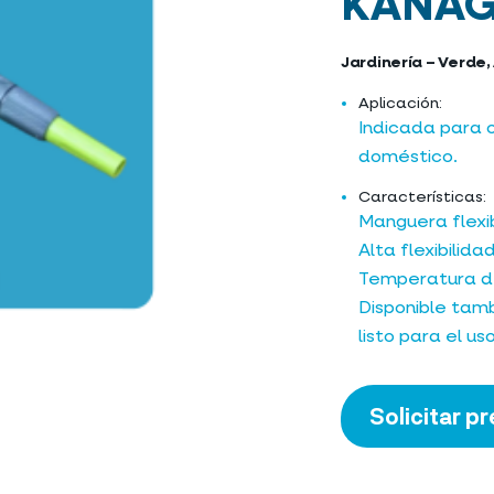
KANA
Jardinería – Verde,
Aplicación:
Indicada para 
doméstico.
Características:
Manguera flexib
Alta flexibilida
Temperatura de
Disponible tamb
listo para el uso
Solicitar p