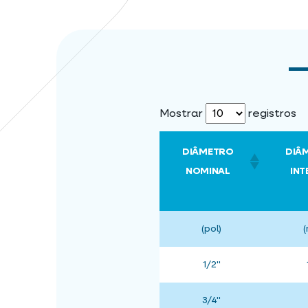
Mostrar
registros
DIÂMETRO
DIÂ
NOMINAL
INT
(pol)
1/2"
3/4"