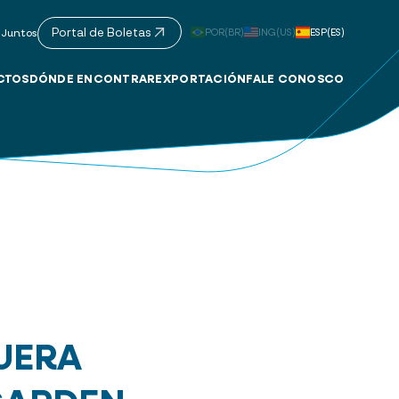
Portal de Boletas
POR(BR)
ING(US)
ESP(ES)
 Juntos
CTOS
DÓNDE ENCONTRAR
EXPORTACIÓN
FALE CONOSCO
UERA