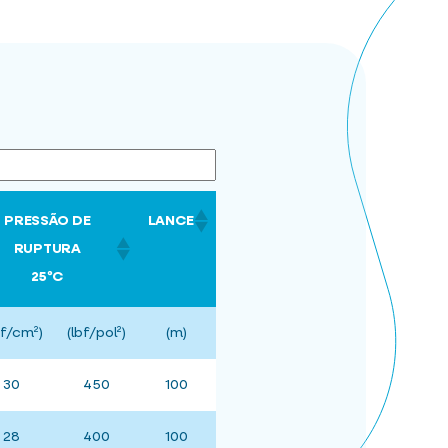
PRESSÃO DE
LANCE
RUPTURA
25ºC
gf/cm²)
(lbf/pol²)
(m)
30
450
100
28
400
100