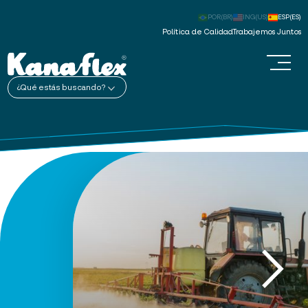
POR(BR)
ING(US)
ESP(ES)
Política de Calidad
Trabajemos Juntos
¿Qué estás buscando?