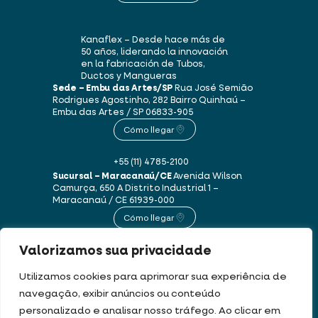
Kanaflex – Desde hace más de
50 años, liderando la innovación
en la fabricación de Tubos,
Ductos y Mangueras
Sede – Embu das Artes/SP
Rua José Semião
Rodrigues Agostinho, 282
Bairro Quinhaú –
Embu das Artes / SP
06833-905
Cómo llegar
+55 (11) 4785-2100
Sucursal – Maracanaú/CE
Avenida Wilson
Camurça, 650 A
Distrito Industrial 1 –
Maracanaú / CE
61939-000
Cómo llegar
Valorizamos sua privacidade
+55 (85) 3250-1235
Utilizamos cookies para aprimorar sua experiência de
navegação, exibir anúncios ou conteúdo
Este sitio web utiliza cookies y datos personales de acuerdo con nuestros
personalizado e analisar nosso tráfego. Ao clicar em