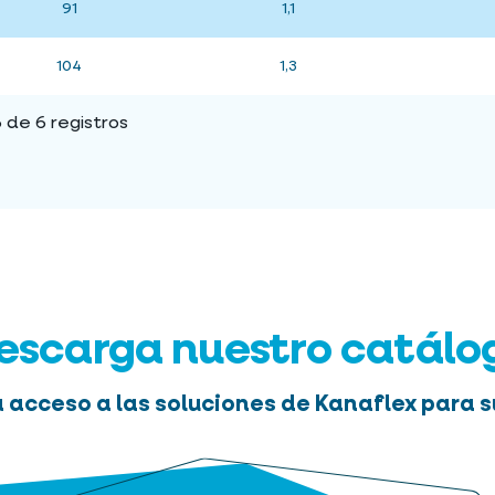
91
1,1
104
1,3
de 6 registros
escarga nuestro catálo
 acceso a las soluciones de Kanaflex para s