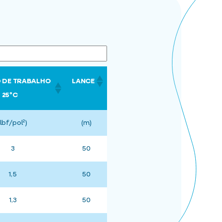
 DE TRABALHO
LANCE
25ºC
(lbf/pol²)
(m)
3
50
1,5
50
1,3
50