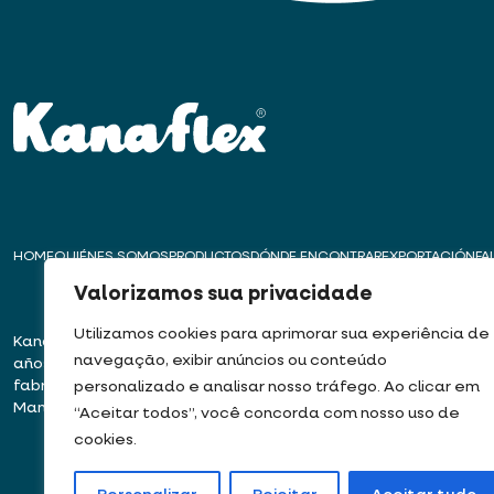
HOME
QUIÉNES SOMOS
PRODUCTOS
DÓNDE ENCONTRAR
EXPORTACIÓN
FA
Valorizamos sua privacidade
Utilizamos cookies para aprimorar sua experiência de
Kanaflex – Desde hace más de 50
Sede – Embu das 
navegação, exibir anúncios ou conteúdo
años, liderando la innovación en la
Rua José Semião Ro
fabricación de Tubos, Ductos y
Bairro Quinhaú – E
personalizado e analisar nosso tráfego. Ao clicar em
Mangueras
06833-905
“Aceitar todos”, você concorda com nosso uso de
cookies.