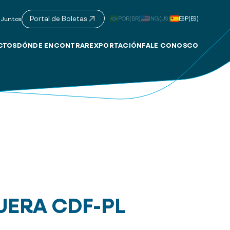
Portal de Boletas
POR(BR)
ING(US)
ESP(ES)
 Juntos
CTOS
DÓNDE ENCONTRAR
EXPORTACIÓN
FALE CONOSCO
ERA CDF-PL