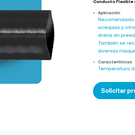
Conducto Flexible 
Aplicación:
Recomendado pa
acequias y otro
drena sin presi
También se re
diversas maquin
Características:
Temperatura de
Solicitar p