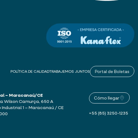
Portal de Boletas
POLÍTICA DE CALIDAD
TRABAJEMOS JUNTOS
sal – Maracanaú/CE
Cómo llegar
a Wilson Camurça, 650 A
o Industrial 1 – Maracanaú / CE
+55 (85) 3250-1235
-000