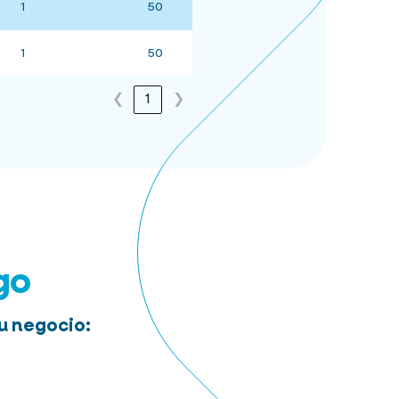
1
50
1
50
❮
1
❯
go
u negocio: