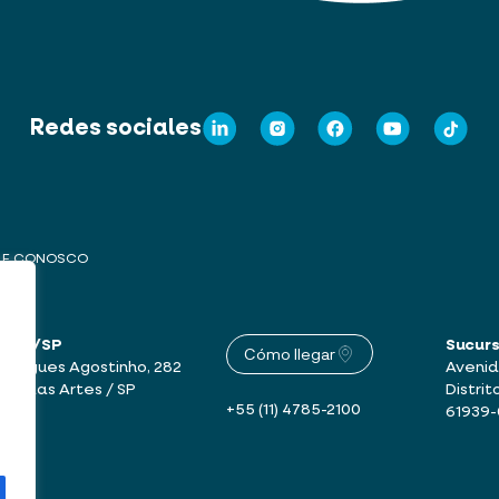
Redes sociales
LE CONOSCO
Artes/SP
Sucur
Cómo llegar
drigues Agostinho, 282
Avenid
mbu das Artes / SP
Distrit
+55 (11) 4785-2100
61939