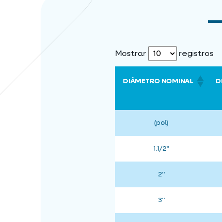
Mostrar
registros
DIÂMETRO NOMINAL
D
(pol)
1.1/2"
2"
3"