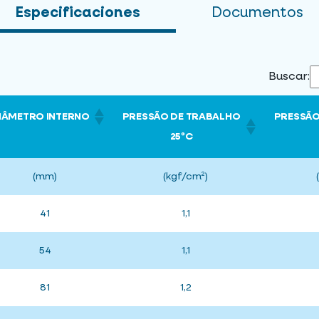
Especificaciones
Documentos
Buscar:
IÂMETRO INTERNO
PRESSÃO DE TRABALHO
PRESSÃO
25ºC
(mm)
(kgf/cm²)
41
1,1
54
1,1
81
1,2