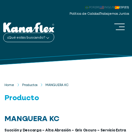
POR(BR)
ING(US)
ESP(ES)
Política de Calidad
Trabajemos Juntos
¿Qué estás buscando?
Home
Productos
MANGUERA KC
Producto
MANGUERA KC
Succión y Descarga – Alta Abrasión – Gris Oscuro – Servicio Extra