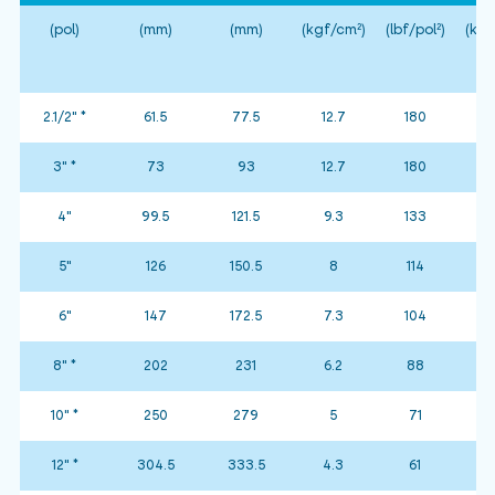
(pol)
(mm)
(mm)
(kgf/cm²)
(lbf/pol²)
(kgf
2.1/2" *
61.5
77.5
12.7
180
3" *
73
93
12.7
180
4"
99.5
121.5
9.3
133
5"
126
150.5
8
114
6"
147
172.5
7.3
104
8" *
202
231
6.2
88
1
10" *
250
279
5
71
12" *
304.5
333.5
4.3
61
1