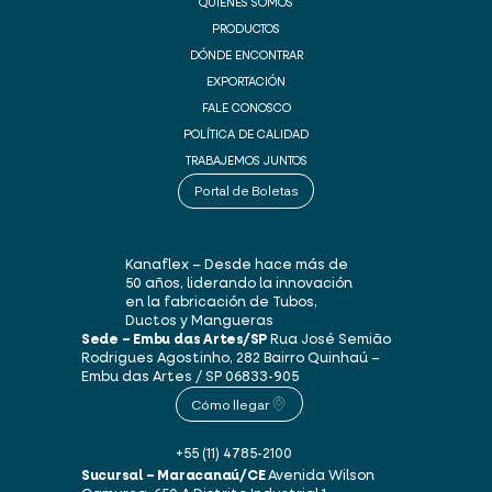
QUIÉNES SOMOS
PRODUCTOS
DÓNDE ENCONTRAR
EXPORTACIÓN
FALE CONOSCO
POLÍTICA DE CALIDAD
TRABAJEMOS JUNTOS
Portal de Boletas
Kanaflex – Desde hace más de
50 años, liderando la innovación
en la fabricación de Tubos,
Ductos y Mangueras
Sede – Embu das Artes/SP
Rua José Semião
Rodrigues Agostinho, 282
Bairro Quinhaú –
Embu das Artes / SP
06833-905
Cómo llegar
+55 (11) 4785-2100
Sucursal – Maracanaú/CE
Avenida Wilson