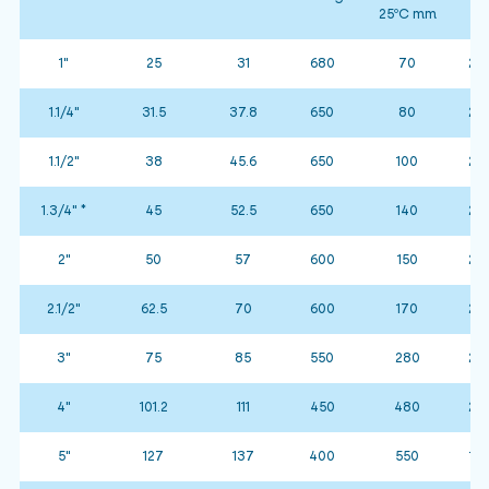
25ºC mm
1"
25
31
680
70
25 
1.1/4"
31.5
37.8
650
80
25 
1.1/2"
38
45.6
650
100
25 
1.3/4" *
45
52.5
650
140
25 
2"
50
57
600
150
25 
2.1/2"
62.5
70
600
170
25 
3"
75
85
550
280
25 
4"
101.2
111
450
480
25 
5"
127
137
400
550
15 