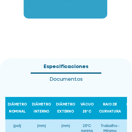
Especificaciones
Documentos
DIÂMETRO
DIÂMETRO
DIÂMETRO
VÁCUO
RAIO DE
LA
NOMINAL
INTERNO
EXTERNO
25ºC
CURVATURA
(pol)
(mm)
(mm)
25ºC
Trabalho -
(
mmHg
Mínimo