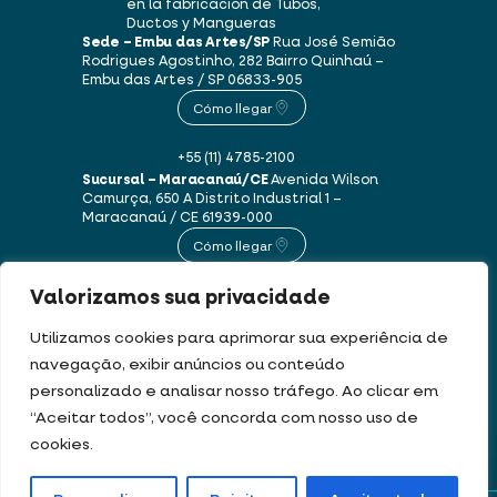
en la fabricación de Tubos,
Ductos y Mangueras
Sede – Embu das Artes/SP
Rua José Semião
Rodrigues Agostinho, 282
Bairro Quinhaú –
Embu das Artes / SP
06833-905
Cómo llegar
+55 (11) 4785-2100
Sucursal – Maracanaú/CE
Avenida Wilson
Camurça, 650 A
Distrito Industrial 1 –
Maracanaú / CE
61939-000
Cómo llegar
Valorizamos sua privacidade
+55 (85) 3250-1235
Utilizamos cookies para aprimorar sua experiência de
navegação, exibir anúncios ou conteúdo
Este sitio web utiliza cookies y datos personales de acuerdo con nuestros
personalizado e analisar nosso tráfego. Ao clicar em
Términos de uso y Política de privacidad
.
“Aceitar todos”, você concorda com nosso uso de
cookies.
DEV & DESIGN BY: