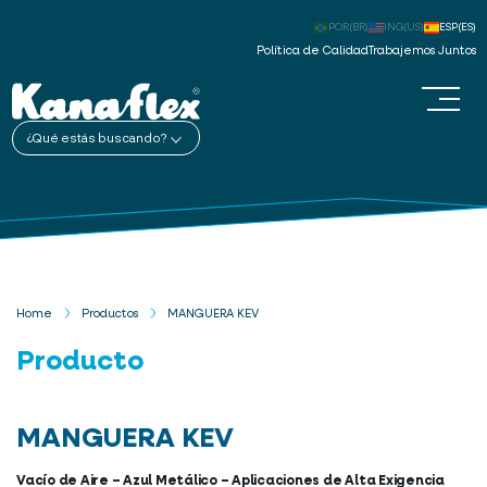
POR(BR)
ING(US)
ESP(ES)
Política de Calidad
Trabajemos Juntos
¿Qué estás buscando?
Home
Productos
MANGUERA KEV
Producto
MANGUERA KEV
Vacío de Aire – Azul Metálico – Aplicaciones de Alta Exigencia