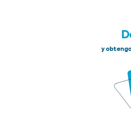
D
y obtenga