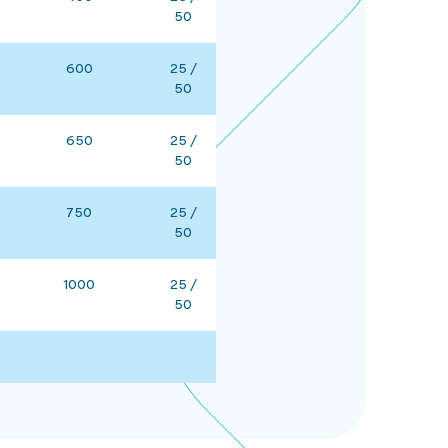
50
600
25 /
50
650
25 /
50
750
25 /
50
1000
25 /
50