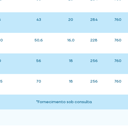
8
43
20
284
760
,0
50,6
16,0
228
760
0
56
18
256
760
.5
70
18
256
760
*Fornecimento sob consulta