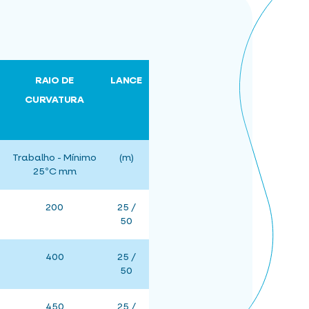
RAIO DE
LANCE
CURVATURA
Trabalho - Mínimo
(m)
25ºC mm
200
25 /
50
400
25 /
50
450
25 /