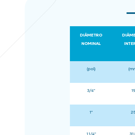
DIÂMETRO
DIÂM
NOMINAL
INTE
(pol)
(m
3/4"
1
1"
2
1.1/4"
31