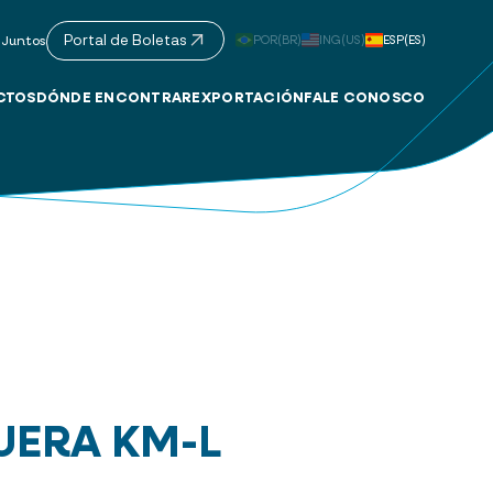
Portal de Boletas
POR(BR)
ING(US)
ESP(ES)
 Juntos
CTOS
DÓNDE ENCONTRAR
EXPORTACIÓN
FALE CONOSCO
ERA KM-L