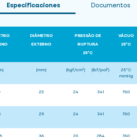
Especificaciones
Documentos
ETRO
DIÂMETRO
PRESSÃO DE
VÁCUO
RNO
EXTERNO
RUPTURA
25ºC
25ºC
m)
(mm)
(kgf/cm²)
(lbf/pol²)
25ºC
mmHg
9
23
24
341
760
5
29
24
341
760
.8
36
20
284
760