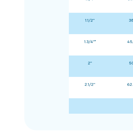
1.1/2"
3
1.3/4"*
45
2"
5
2.1/2"
62