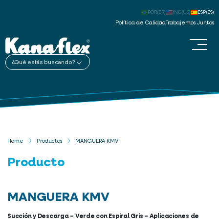
POR(BR)
ING(US)
ESP(ES)
Política de Calidad
Trabajemos Juntos
¿Qué estás buscando?
Home
Productos
MANGUERA KMV
Producto
MANGUERA KMV
Succión y Descarga – Verde con Espiral Gris – Aplicaciones de