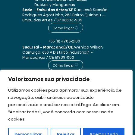
Ductos y Mangueras
Sede – Embu das Artes/SP
Rua José Semião
Rodrigues Agostinho, 282
Bairro Quinhaú –
Embu das Artes / SP
06833-905
Cómo llegar
+55 (11) 4785-2100
Sucursal – Maracanaú/CE
Avenida Wilson
Camurça, 650 A
Distrito Industrial 1 –
Maracanaú / CE
61939-000
Cómo llegar
Valorizamos sua privacidade
+55 (85) 3250-1235
Utilizamos cookies para aprimorar sua experiência de
navegação, exibir anúncios ou conteúdo
Este sitio web utiliza cookies y datos personales de acuerdo con nuestros
personalizado e analisar nosso tráfego. Ao clicar em
Términos de uso y Política de privacidad
.
“Aceitar todos”, você concorda com nosso uso de
cookies.
DEV & DESIGN BY:
Personalizar
Rejeitar
Aceitar tudo