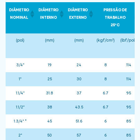
DIÂMETRO
DIÂMETRO
DIÂMETRO
PRESSÃO DE
NOMINAL
INTERNO
EXTERNO
TRABALHO
25ºC
(pol)
(mm)
(mm)
(kgf/cm²)
(lbf/pol²)
3/4"
19
24
8
114
1"
25
30
8
114
1.1/4"
31.8
37
6.7
95
1.1/2"
38
43.5
6.7
95
1.3/4" *
45
51.6
6
85
2"
50
57
6
85