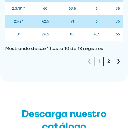
2.3/8" *
60
68.5
6
85
2.1/2"
62.5
71
6
85
3"
74.5
83
4.7
66
Mostrando desde 1 hasta 10 de 13 registros
❮
1
2
❯
Descarga nuestro
catálogo